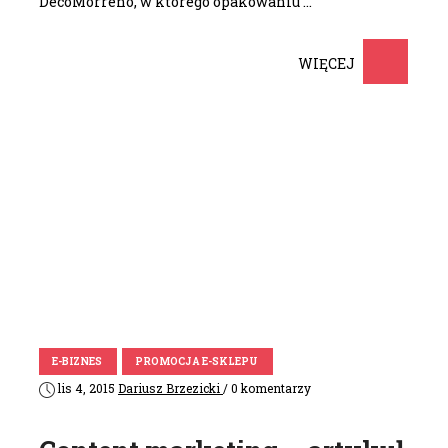
DecoMorreno, w którego opakowaniu …
WIĘCEJ
E-BIZNES
PROMOCJA E-SKLEPU
lis 4, 2015
Dariusz Brzezicki
/ 0 komentarzy