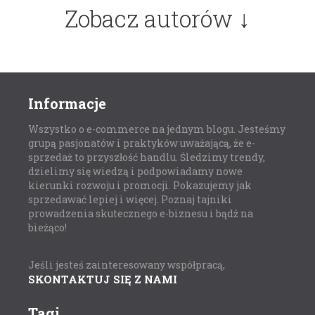
Zobacz autorów ↓
Informacje
Wszystko o e-commerce na jednym blogu. Jesteśmy
grupą pasjonatów i praktyków uważającą, że e-
sprzedaż to przyszłość handlu. Śledzimy trendy,
dzielimy się wiedzą i podpowiadamy nowe
kierunki rozwoju i promocji. Pokazujemy jak
sprzedawać lepiej i więcej. Poznaj tajniki
prowadzenia skutecznego e-biznesu i bądź na
bieżąco!
Jeśli jesteś zainteresowany współpracą,
SKONTAKTUJ SIĘ Z NAMI
Tagi