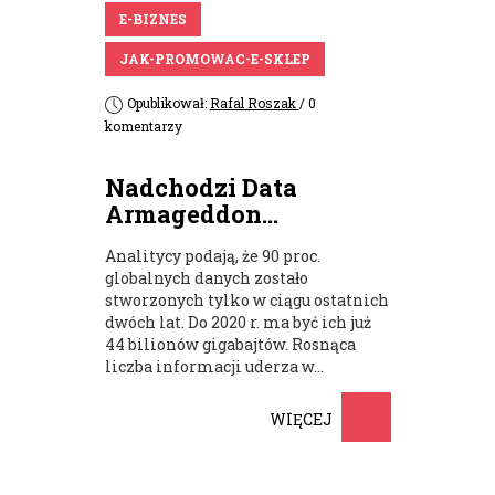
E-BIZNES
JAK-PROMOWAC-E-SKLEP
Opublikował:
Rafal Roszak
/ 0
komentarzy
Nadchodzi Data
Armageddon...
Analitycy podają, że 90 proc.
globalnych danych zostało
stworzonych tylko w ciągu ostatnich
dwóch lat. Do 2020 r. ma być ich już
44 bilionów gigabajtów. Rosnąca
liczba informacji uderza w...
WIĘCEJ