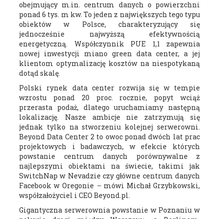
obejmujący m.in. centrum danych o powierzchni
ponad 6 tys. m kw. To jeden z największych tego typu
obiektów w Polsce, charakteryzujący się
jednocześnie najwyższą efektywnością
energetyczną. Współczynnik PUE 1,1 zapewnia
nowej inwestycji miano green data center, a jej
klientom optymalizację kosztów na niespotykaną
dotąd skalę.
Polski rynek data center rozwija się w tempie
wzrostu ponad 20 proc. rocznie, popyt wciąż
przerasta podaż, dlatego uruchamiamy następną
lokalizację. Nasze ambicje nie zatrzymują się
jednak tylko na stworzeniu kolejnej serwerowni.
Beyond Data Center 2 to owoc ponad dwóch lat prac
projektowych i badawczych, w efekcie których
powstanie centrum danych porównywalne z
najlepszymi obiektami na świecie, takimi jak
SwitchNap w Nevadzie czy główne centrum danych
Facebook w Oregonie
–
mówi Michał Grzybkowski,
współzałożyciel i CEO Beyond.pl.
Gigantyczna serwerownia powstanie w Poznaniu w