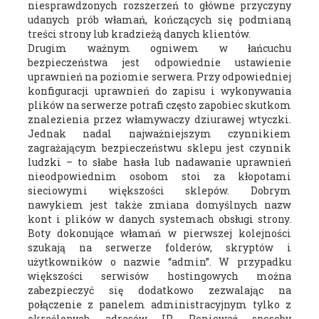
niesprawdzonych rozszerzeń to główne przyczyny
udanych prób włamań, kończących się podmianą
treści strony lub kradzieżą danych klientów.
Drugim ważnym ogniwem w łańcuchu
bezpieczeństwa jest odpowiednie ustawienie
uprawnień na poziomie serwera. Przy odpowiedniej
konfiguracji uprawnień do zapisu i wykonywania
plików na serwerze potrafi często zapobiec skutkom
znalezienia przez włamywaczy dziurawej wtyczki.
Jednak nadal najważniejszym czynnikiem
zagrażającym bezpieczeństwu sklepu jest czynnik
ludzki – to słabe hasła lub nadawanie uprawnień
nieodpowiednim osobom stoi za kłopotami
sieciowymi większości sklepów. Dobrym
nawykiem jest także zmiana domyślnych nazw
kont i plików w danych systemach obsługi strony.
Boty dokonujące włamań w pierwszej kolejności
szukają na serwerze folderów, skryptów i
użytkowników o nazwie “admin”. W przypadku
większości serwisów hostingowych można
zabezpieczyć się dodatkowo zezwalając na
połączenie z panelem administracyjnym tylko z
określonych adresów IP. Ponieważ sposoby