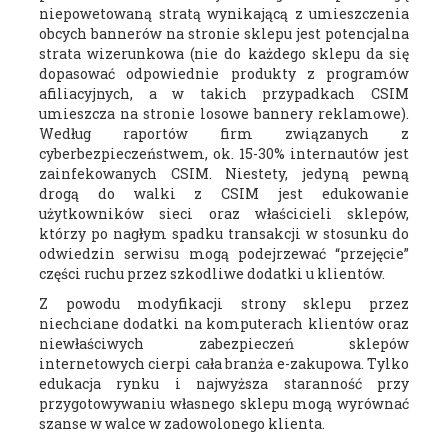
niepowetowaną stratą wynikającą z umieszczenia
obcych bannerów na stronie sklepu jest potencjalna
strata wizerunkowa (nie do każdego sklepu da się
dopasować odpowiednie produkty z programów
afiliacyjnych, a w takich przypadkach CSIM
umieszcza na stronie losowe bannery reklamowe).
Według raportów firm związanych z
cyberbezpieczeństwem, ok. 15-30% internautów jest
zainfekowanych CSIM. Niestety, jedyną pewną
drogą do walki z CSIM jest edukowanie
użytkowników sieci oraz właścicieli sklepów,
którzy po nagłym spadku transakcji w stosunku do
odwiedzin serwisu mogą podejrzewać “przejęcie”
części ruchu przez szkodliwe dodatki u klientów.
Z powodu modyfikacji strony sklepu przez
niechciane dodatki na komputerach klientów oraz
niewłaściwych zabezpieczeń sklepów
internetowych cierpi cała branża e-zakupowa. Tylko
edukacja rynku i najwyższa staranność przy
przygotowywaniu własnego sklepu mogą wyrównać
szanse w walce w zadowolonego klienta.