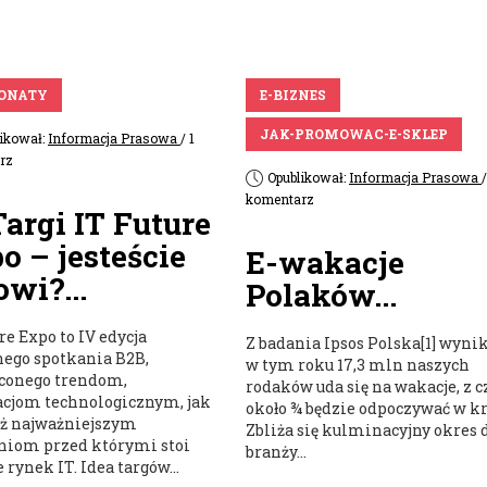
ONATY
E-BIZNES
JAK-PROMOWAC-E-SKLEP
likował:
Informacja Prasowa
/ 1
rz
Opublikował:
Informacja Prasowa
/
komentarz
Targi IT Future
o – jesteście
E-wakacje
owi?...
Polaków...
re Expo to IV edycja
Z badania Ipsos Polska[1] wynik
nego spotkania B2B,
w tym roku 17,3 mln naszych
conego trendom,
rodaków uda się na wakacje, z c
cjom technologicznym, jak
około ¾ będzie odpoczywać w kr
ż najważniejszym
Zbliża się kulminacyjny okres 
iom przed którymi stoi
branży...
 rynek IT. Idea targów...