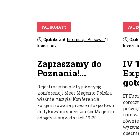
PATRONATY
PATR
Opublikował:
Informacja Prasowa
/ 1
Opub
komentarz
komenta
Zapraszamy do
IV 
Poznania!...
Exp
got
Rejestracja na piątą już edycję
konferencji Meet Magento Polska
IT Futu
właśnie ruszyła! Konferencja
corocz
zorganizowana przez entuzjastów i
poświę
dedykowana społeczności Magento
innowa
odbędzie się w dniach 19-20...
równie
wyzwan
obecnie