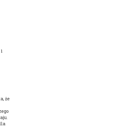
 1
a, że
zego
aju.
dla