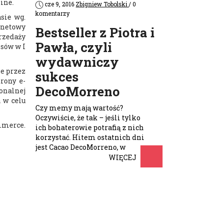
ine.
cze 9, 2016
Zbigniew Tobolski
/ 0
komentarzy
sie wg.
rnetowy
Bestseller z Piotra i
rzedaży
Pawła, czyli
nsów w I
wydawniczy
ne przez
sukces
rony e-
DecoMorreno
jonalnej
 w celu
Czy memy mają wartość?
Oczywiście, że tak – jeśli tylko
mmerce.
ich bohaterowie potrafią z nich
korzystać. Hitem ostatnich dni
jest Cacao DecoMorreno, w
którego opakowaniu …
WIĘCEJ