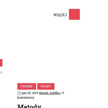
dostosowanej do potrzeb
czytelników. Publikowane treści
dostosowane są …
WIĘCEJ
 1
E-BIZNES
PRAWO
paź 29, 2015
Magda Judejko
/ 0
komentarzy
Metody