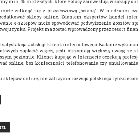
ymy min. 45 mld złotych, które Polacy zainwestują w zakupy onl
oże zetknąć się z przysłowiową „ścianą”. W niedługim cza
opodatkować sklepy online. Zdaniem ekspertów handel inte
kowanie e-sklepów może spowodować podwyższenie kosztów sp
zwoju rynku. Projekt ma zostać wprowadzony przez resort fina
 satysfakcja z obsługi klienta internetowego. Badanie wykona
otowych zapłacić więcej, jeśli otrzymają większą uwagę ze st
ższym poziomie. Klienci kupując w Internecie oczekują profes
bywać online, bez konieczności telefonowania czy emaliowania
iu sklepów online, nie zatrzyma rozwoju polskiego rynku eco
NEL