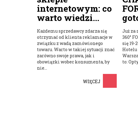
internetowym: co
FO
warto wiedzi...
got
Każdemu sprzedawcy zdarza się
Już za
otrzymać od klienta reklamacje w
360° F
związku z wadą zamówionego
się 19-
towaru. Warto w takiej sytuacji znać
Hotelu 
zarówno swoje prawa, jak i
Warsza
obowiązki wobec konsumenta, by
to: Opt
nie...
WIĘCEJ