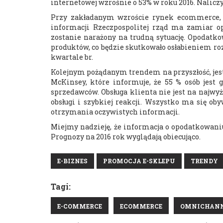
internetowej wzrośnie o 53% w roku 2016. Nalicz
Przy zakładanym wzroście rynek ecommerce, m
informacji Rzeczpospolitej rząd ma zamiar 
zostanie narażony na trudną sytuację. Opodat
produktów, co będzie skutkowało osłabieniem ro
kwartale br.
Kolejnym pożądanym trendem na przyszłość, jest
McKinsey, które informuje, że 55 % osób jest g
sprzedawców. Obsługa klienta nie jest na najwy
obsługi i szybkiej reakcji. Wszystko ma się o
otrzymania oczywistych informacji.
Miejmy nadzieję, że informacja o opodatkowan
Prognozy na 2016 rok wyglądają obiecująco.
E-BIZNES
PROMOCJA E-SKLEPU
TRENDY
Tagi:
E-COMMERCE
ECOMMERCE
OMNICHAN