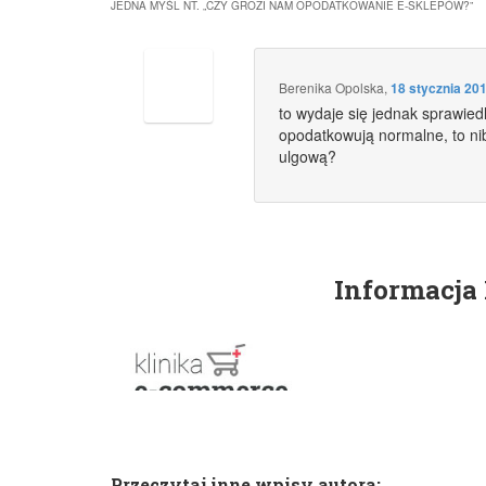
JEDNA MYŚL NT. „
CZY GROZI NAM OPODATKOWANIE E-SKLEPÓW?
”
Berenika Opolska
,
18 stycznia 20
to wydaje się jednak sprawiedl
opodatkowują normalne, to ni
ulgową?
Informacja
Przeczytaj inne wpisy autora: