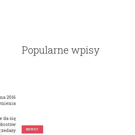
Popularne wpisy
 na 2016
wnienia
 da się
 obrotów
NEWSY
rzedaży