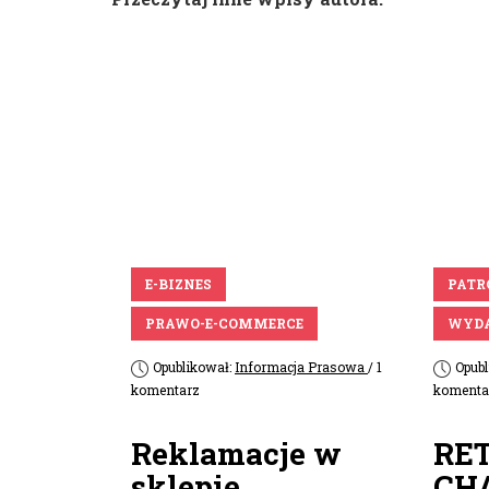
E-BIZNES
PATR
PRAWO-E-COMMERCE
WYDA
Opublikował:
Informacja Prasowa
/ 1
Opub
komentarz
komenta
Reklamacje w
RE
sklepie
CH