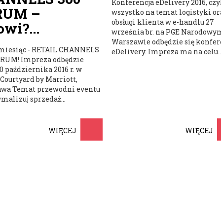
Konferencja eDelivery 2016, czy
RUM –
wszystko na temat logistyki or
obsługi klienta w e-handlu 27
owi?...
września br. na PGE Narodowy
Warszawie odbędzie się konfer
 miesiąc - RETAIL CHANNELS
eDelivery. Impreza ma na celu..
ORUM! Impreza odbędzie
20 października 2016 r. w
Courtyard by Marriott,
wa Temat przewodni eventu
ymalizuj sprzedaż...
WIĘCEJ
WIĘCEJ