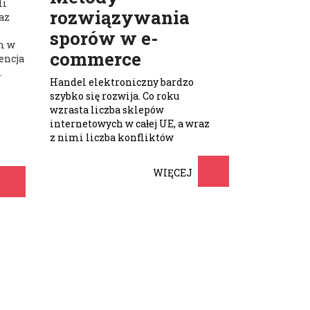
li
rozwiązywania
az
sporów w e-
m w
commerce
encja
.
Handel elektroniczny bardzo
szybko się rozwija. Co roku
wzrasta liczba sklepów
internetowych w całej UE, a wraz
z nimi liczba konfliktów
związanych z rozpatrywaniem
reklamacji …
WIĘCEJ