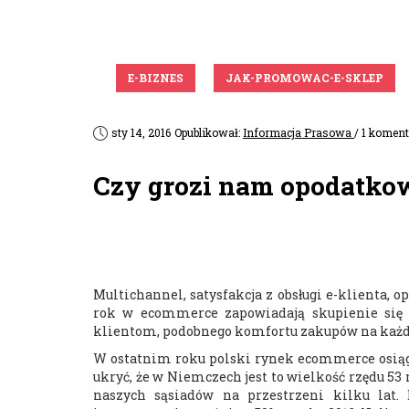
E-BIZNES
JAK-PROMOWAC-E-SKLEP
sty 14, 2016
Opublikował:
Informacja Prasowa
/ 1 komen
Czy grozi nam opodatko
Multichannel, satysfakcja z obsługi e-klienta, 
rok w ecommerce zapowiadają skupienie się 
klientom, podobnego komfortu zakupów na ka
W ostatnim roku polski rynek ecommerce osiąg
ukryć, że w Niemczech jest to wielkość rzędu 53
naszych sąsiadów na przestrzeni kilku lat.