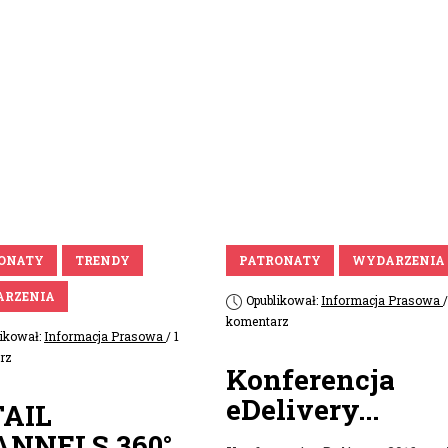
ONATY
TRENDY
PATRONATY
WYDARZENIA
RZENIA
Opublikował:
Informacja Prasowa
/
komentarz
likował:
Informacja Prasowa
/ 1
rz
Konferencja
eDelivery...
TAIL
ANNELS 360°