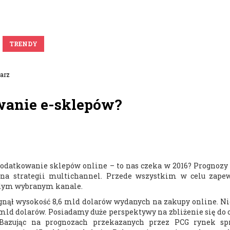
TRENDY
tarz
wanie e-sklepów?
opodatkowanie sklepów online – to nas czeka w 2016? Prognozy
na strategii multichannel. Przede wszystkim w celu zape
żdym wybranym kanale.
nął wysokość 8,6 mld dolarów wydanych na zakupy online. Nie
 mld dolarów. Posiadamy duże perspektywy na zbliżenie się do
 Bazując na prognozach przekazanych przez PCG rynek sp