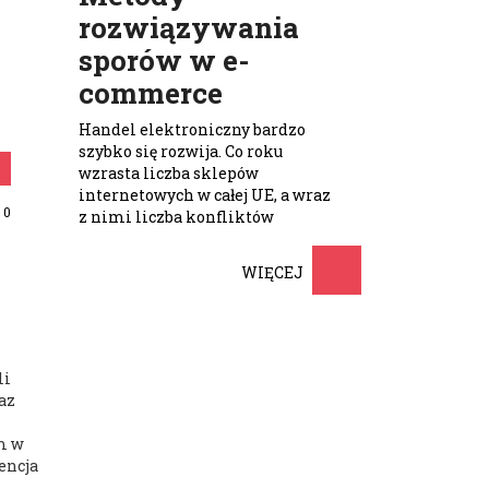
rozwiązywania
sporów w e-
commerce
Handel elektroniczny bardzo
szybko się rozwija. Co roku
wzrasta liczba sklepów
internetowych w całej UE, a wraz
 0
z nimi liczba konfliktów
związanych z rozpatrywaniem
reklamacji …
WIĘCEJ
li
az
m w
encja
.