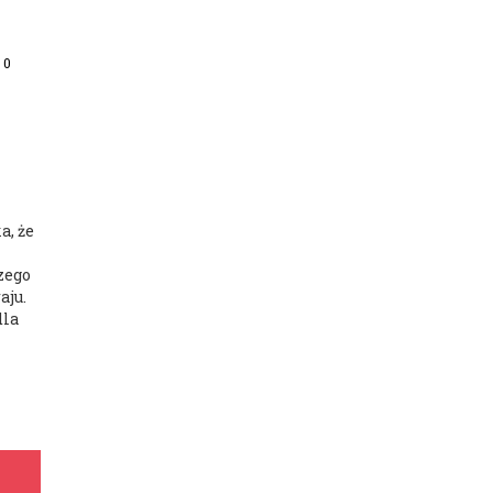
 0
a, że
zego
aju.
dla