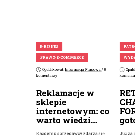
E-BIZNES
PATR
PRAWO-E-COMMERCE
WYDA
Opublikował:
Informacja Prasowa
/ 0
Opub
komentarzy
komenta
Reklamacje w
RE
sklepie
CH
internetowym: co
FO
warto wiedzi...
got
Każdemu sprzedawcy zdarza się
Już za