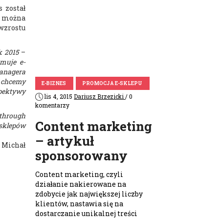
 został
ób można
wzrostu
k 2015
–
rmuje e-
anagera
5 chcemy
E-BIZNES
PROMOCJA E-SKLEPU
spektywy
lis 4, 2015
Dariusz Brzezicki
/ 0
komentarzy
through
Content marketing
 sklepów
– artykuł
Michał
sponsorowany
Content marketing, czyli
działanie nakierowane na
zdobycie jak największej liczby
klientów, nastawia się na
dostarczanie unikalnej treści