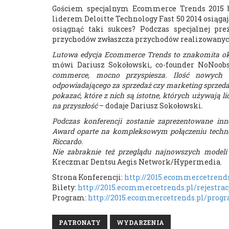
Gościem specjalnym Ecommerce Trends 2015 będ
liderem Deloitte Technology Fast 50 2014 osiągaj
osiągnąć taki sukces? Podczas specjalnej pre
przychodów zwłaszcza przychodów realizowanyc
Lutowa edycja Ecommerce Trends to znakomita ok
mówi Dariusz Sokołowski, co-founder NoNoob
commerce, mocno przyspiesza. Ilość nowych
odpowiadającego za sprzedaż czy marketing sprzeda
pokazać, które z nich są istotne, których używają l
na przyszłość
– dodaje Dariusz Sokołowski.
Podczas konferencji zostanie zaprezentowane in
Award oparte na kompleksowym połączeniu technol
Riccardo.
Nie zabraknie też przeglądu najnowszych modeli
Kreczmar Dentsu Aegis Network/Hypermedia.
Strona Konferencji:
http://2015.ecommercetrends
Bilety:
http://2015.ecommercetrends.pl/rejestrac
Program:
http://2015.ecommercetrends.pl/prog
PATRONATY
WYDARZENIA