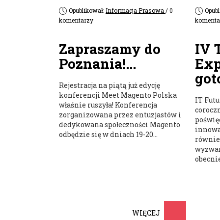
Opublikował:
Informacja Prasowa
/ 0
Opub
komentarzy
komenta
Zapraszamy do
IV 
Poznania!...
Exp
got
Rejestracja na piątą już edycję
konferencji Meet Magento Polska
IT Futu
właśnie ruszyła! Konferencja
corocz
zorganizowana przez entuzjastów i
poświę
dedykowana społeczności Magento
innowa
odbędzie się w dniach 19-20...
równie
wyzwan
obecnie
WIĘCEJ