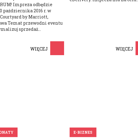
ORUM! Impreza odbędzie
20 października 2016 r. w
Courtyard by Marriott,
wa Temat przewodni eventu
ymalizuj sprzedaż...
WIĘCEJ
WIĘCEJ
ONATY
E-BIZNES