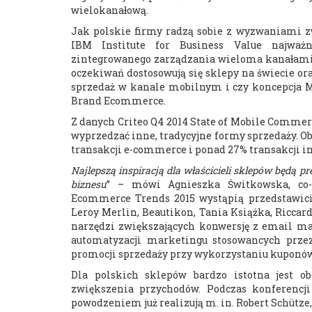
wielokanałową.
Jak polskie firmy radzą sobie z wyzwaniami 
IBM Institute for Business Value najważn
zintegrowanego zarządzania wieloma kanałami s
oczekiwań dostosowują się sklepy na świecie or
sprzedaż w kanale mobilnym i czy koncepcja Mo
Brand Ecommerce.
Z danych Criteo Q4 2014 State of Mobile Comm
wyprzedzać inne, tradycyjne formy sprzedaży. Ob
transakcji e-commerce i ponad 27% transakcji 
Najlepszą inspiracją dla właścicieli sklepów będą 
biznesu
” – mówi Agnieszka Świtkowska, co-f
Ecommerce Trends 2015 wystąpią przedstawici
Leroy Merlin, Beautikon, Tania Książka, Riccar
narzędzi zwiększających konwersję z email ma
automatyzacji marketingu stosowancych przez
promocji sprzedaży przy wykorzystaniu kuponów
Dla polskich sklepów bardzo istotna jest o
zwiększenia przychodów. Podczas konferencji 
powodzeniem już realizują m. in. Robert Schütze,