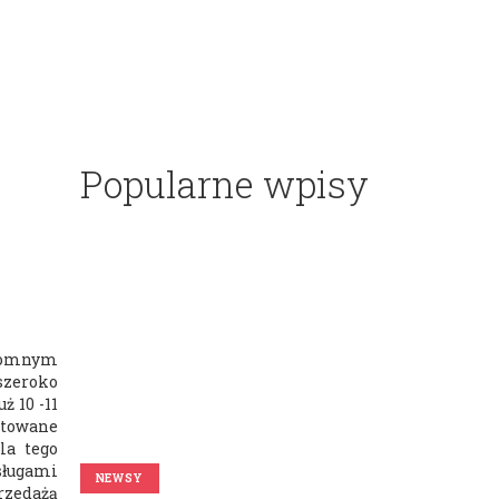
Popularne wpisy
gromnym
szeroko
ż 10 -11
ntowane
la tego
sługami
NEWSY
rzedażą