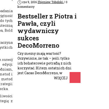
cze 9, 2016
Zbigniew Tobolski
/ 0
komentarzy
badania
Bestseller z Piotra i
jętność
do tych
Pawła, czyli
kuteczną
wydawniczy
a, Bold
sukces
zaczyna
DecoMorreno
zystkich
Czy memy mają wartość?
Oczywiście, że tak – jeśli tylko
a rozwój
ich bohaterowie potrafią z nich
 edycji
korzystać. Hitem ostatnich dni
aMniam,
jest Cacao DecoMorreno, w
 metod i
którego opakowaniu …
WIĘCEJ
h metod
rategii
orka.
liwości
tegię z