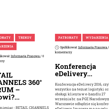
ONATY
TRENDY
PATRONATY
WYDARZENIA
RZENIA
Opublikował:
Informacja Prasowa
/
komentarzy
likował:
Informacja Prasowa
/ 0
rzy
Konferencja
eDelivery...
TAIL
ANNELS 360°
Konferencja eDelivery 2016, czy
RUM –
wszystko na temat logistyki or
obsługi klienta w e-handlu 27
owi?...
września br. na PGE Narodowy
Warszawie odbędzie się konfer
 miesiąc - RETAIL CHANNELS
eDelivery. Impreza ma na celu..