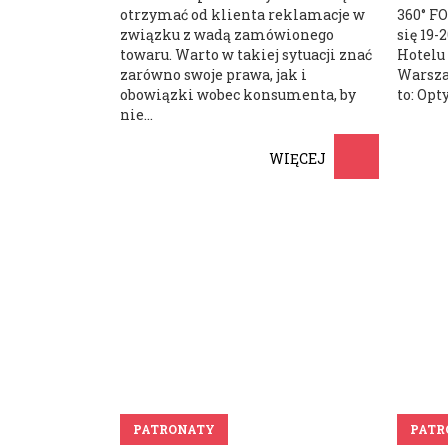
otrzymać od klienta reklamacje w
360° F
związku z wadą zamówionego
się 19-
towaru. Warto w takiej sytuacji znać
Hotelu 
zarówno swoje prawa, jak i
Warsza
obowiązki wobec konsumenta, by
to: Opt
nie...
WIĘCEJ
PATRONATY
PATR