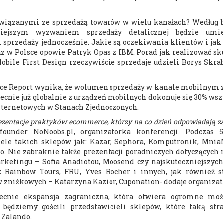
związanymi ze sprzedażą towarów w wielu kanałach? Według 
iejszym wyzwaniem sprzedaży detalicznej będzie umie
przedaży jednocześnie. Jakie są oczekiwania klientów i jak 
az w Polsce opowie Patryk Opas z IBM. Porad jak realizować s
bile First Design rzeczywiście sprzedaje udzieli Borys Skrab
erce Report wynika, że wolumen sprzedaży w kanale mobilnym 
ecnie już globalnie z urządzeń mobilnych dokonuje się 30% ws
internetowych w Stanach Zjednoczonych.
prezentacje praktyków ecommerce, którzy na co dzień odpowiadają z
ounder NoNoobs.pl, organizatorka konferencji. Podczas 5
ele takich sklepów jak: Kazar, Sephora, Komputronik, Mni
do. Nie zabraknie także prezentacji poradniczych dotyczących
rketingu – Sofia Anadiotou, Moosend czy najskuteczniejszyc
 Rainbow Tours, FRU, Yves Rocher i innych, jak również st
 zniżkowych – Katarzyna Kazior, Cuponation- dodaje organizat
becnie ekspansja zagraniczna, która otwiera ogromne moż
będziemy gościli przedstawicieli sklepów, które taką stra
 Zalando.