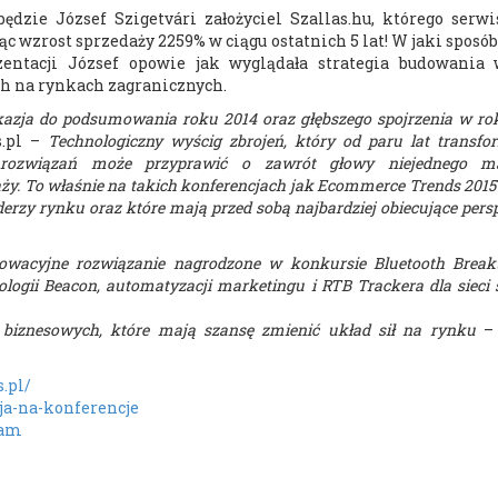
zie József Szigetvári założyciel Szallas.hu, którego serwis
ąc wzrost sprzedaży 2259% w ciągu ostatnich 5 lat! W jaki spos
zentacji József opowie jak wyglądała strategia budowania 
h na rynkach zagranicznych.
azja do podsumowania roku 2014 oraz głębszego spojrzenia w ro
s.pl –
Technologiczny wyścig zbrojeń, który od paru lat transfo
 rozwiązań może przyprawić o zawrót głowy niejednego m
ży. To właśnie na takich konferencjach jak Ecommerce Trends 201
iderzy rynku oraz które mają przed sobą najbardziej obiecujące per
nowacyjne rozwiązanie nagrodzone w konkursie Bluetooth Break
ogii Beacon, automatyzacji marketingu i RTB Trackera dla sieci
 biznesowych, które mają szansę zmienić układ sił na rynku
– 
.pl/
ja-na-konferencje
ram