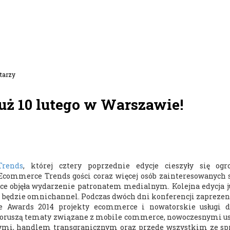
tarzy
uż 10 lutego w Warszawie!
Trends
, której cztery poprzednie edycje cieszyły się o
Ecommerce Trends gości coraz więcej osób zainteresowanych 
ce objęła wydarzenie patronatem medialnym.
Kolejna edycja ju
m będzie omnichannel. Podczas dwóch dni konferencji zapreze
 Awards 2014 projekty ecommerce i nowatorskie usługi d
poruszą tematy związane z mobile commerce, nowoczesnymi u
ymi, handlem transgranicznym oraz przede wszystkim ze sp