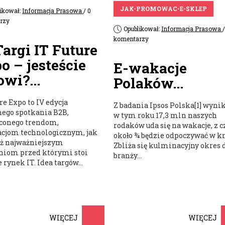
JAK-PROMOWAC-E-SKLEP
likował:
Informacja Prasowa
/ 0
rzy
Opublikował:
Informacja Prasowa
/
komentarzy
Targi IT Future
o – jesteście
E-wakacje
owi?...
Polaków...
re Expo to IV edycja
Z badania Ipsos Polska[1] wynik
nego spotkania B2B,
w tym roku 17,3 mln naszych
conego trendom,
rodaków uda się na wakacje, z c
cjom technologicznym, jak
około ¾ będzie odpoczywać w kr
ż najważniejszym
Zbliża się kulminacyjny okres 
iom przed którymi stoi
branży...
 rynek IT. Idea targów...
WIĘCEJ
WIĘCEJ