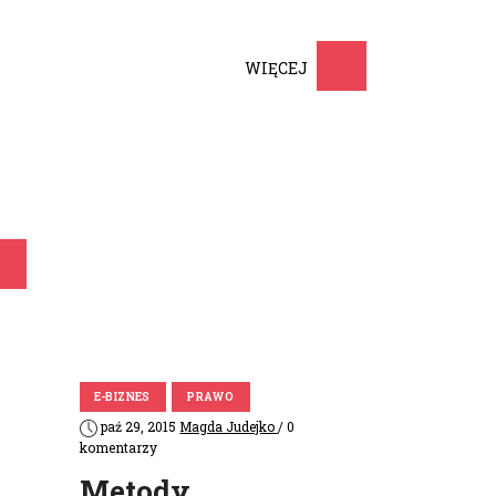
dostosowanej do potrzeb
czytelników. Publikowane treści
dostosowane są …
WIĘCEJ
E-BIZNES
PRAWO
paź 29, 2015
Magda Judejko
/ 0
komentarzy
Metody