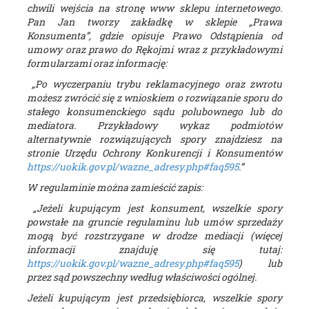
chwili wejścia na stronę www sklepu internetowego.
Pan Jan tworzy zakładkę w sklepie „Prawa
Konsumenta”, gdzie opisuje Prawo Odstąpienia od
umowy oraz prawo do Rękojmi wraz z przykładowymi
formularzami oraz informację:
„Po wyczerpaniu trybu reklamacyjnego oraz zwrotu
możesz zwrócić się z wnioskiem o rozwiązanie sporu do
stałego konsumenckiego sądu polubownego lub do
mediatora. Przykładowy wykaz podmiotów
alternatywnie rozwiązujących spory znajdziesz na
stronie Urzędu Ochrony Konkurencji i Konsumentów
https://uokik.gov.pl/wazne_adresy.php#faq595
.”
W regulaminie można zamieścić zapis:
„Jeżeli kupującym jest konsument, wszelkie spory
powstałe na gruncie regulaminu lub umów sprzedaży
mogą być rozstrzygane w drodze mediacji (więcej
informacji znajduję się tutaj:
https://uokik.gov.pl/wazne_adresy.php#faq595
) lub
przez sąd powszechny według właściwości ogólnej.
Jeżeli kupującym jest przedsiębiorca, wszelkie spory