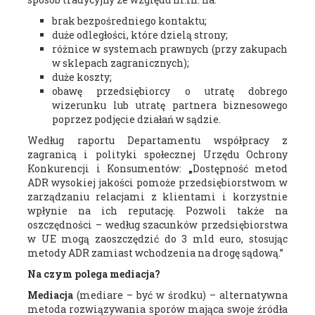
brak bezpośredniego kontaktu;
duże odległości, które dzielą strony;
różnice w systemach prawnych (przy zakupach
w sklepach zagranicznych);
duże koszty;
obawę przedsiębiorcy o utratę dobrego
wizerunku lub utratę partnera biznesowego
poprzez podjęcie działań w sądzie.
Według raportu Departamentu współpracy z
zagranicą i polityki społecznej Urzędu Ochrony
Konkurencji i Konsumentów:
„
Dostępność metod
ADR wysokiej jakości pomoże przedsiębiorstwom w
zarządzaniu relacjami z klientami i korzystnie
wpłynie na ich reputację. Pozwoli także na
oszczędności – według szacunków przedsiębiorstwa
w UE mogą zaoszczędzić do 3 mld euro, stosując
metody ADR zamiast wchodzenia na drogę sądową.”
Na czym polega mediacja?
Mediacja
(mediare – być w środku) – alternatywna
metoda rozwiązywania sporów mająca swoje źródła