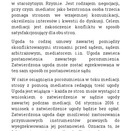
w starożytnym Rzymie. Jest rodzajem negocjacji,
przy czym mediator jako bezstronna osoba trzecia
pomaga stronom we wzajemnej komunikacji,
określeniu interesów i kwestii do dyskusji. Celem
mediacji jest zakończenie konfliktu w sposób
satysfakcjonujący dla obu stron.
Ugoda to rodzaj umowy zawartej pomiędzy
skonfliktowanymi stronami przed sądem, sądem
arbitrażowym, mediatorem i.in. Ugoda zawiera
postanowienia zawartego porozumienia.
Zatwierdzona ugoda może zostać egzekwowana w
ten sam sposób co postanowienie sądu.
W razie osiągnięcia porozumienia w toku mediacji
strony z pomocą mediatora redagują treść ugody.
Ugoda jest wiążąca – każda ze stron może wystąpić z
wnioskiem o zatwierdzenie w sądzie ugody
zawartej podczas mediacji. Od stycznia 2016 r.
wniosek o zatwierdzenie ugody będzie bez opłat.
Zatwierdzona ugoda daje możliwość zastosowania
przymusowych instrumentów prawnych do
wyegzekwowania jej postanowień. Oznacza to, że