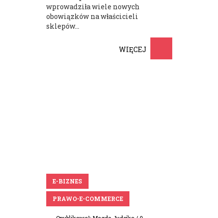
wprowadziła wiele nowych
obowiązków na właścicieli
sklepów...
WIĘCEJ
E-BIZNES
PRAWO-E-COMMERCE
Opublikował:
Magda Judejko
/ 0