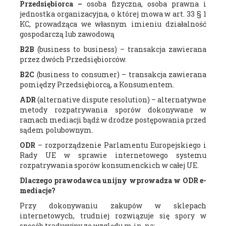
Przedsiębiorca –
osoba fizyczna, osoba prawna i
jednostka organizacyjna, o której mowa w art. 33 § 1
KC, prowadząca we własnym imieniu działalność
gospodarczą lub zawodową
B2B
(business to business) – transakcja zawierana
przez dwóch Przedsiębiorców.
B2C
(business to consumer) – transakcja zawierana
pomiędzy Przedsiębiorcą, a Konsumentem.
ADR
(alternative dispute resolution) – alternatywne
metody rozpatrywania sporów dokonywane w
ramach mediacji bądź w drodze postępowania przed
sądem polubownym.
ODR
– rozporządzenie Parlamentu Europejskiego i
Rady UE w sprawie internetowego systemu
rozpatrywania sporów konsumenckich w całej UE.
Dlaczego prawodawca unijny wprowadza w ODR e-
mediacje?
Przy dokonywaniu zakupów w sklepach
internetowych, trudniej rozwiązuje się spory w
sposób tradycyjny ze względu m.in. na: