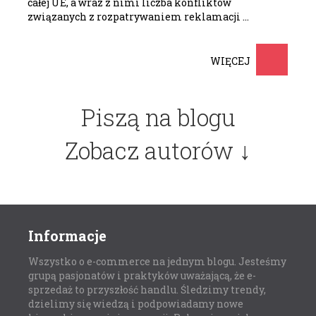
całej UE, a wraz z nimi liczba konfliktów
związanych z rozpatrywaniem reklamacji …
WIĘCEJ
Piszą na blogu
Zobacz autorów ↓
Informacje
Wszystko o e-commerce na jednym blogu. Jesteśmy
grupą pasjonatów i praktyków uważającą, że e-
sprzedaż to przyszłość handlu. Śledzimy trendy,
dzielimy się wiedzą i podpowiadamy nowe