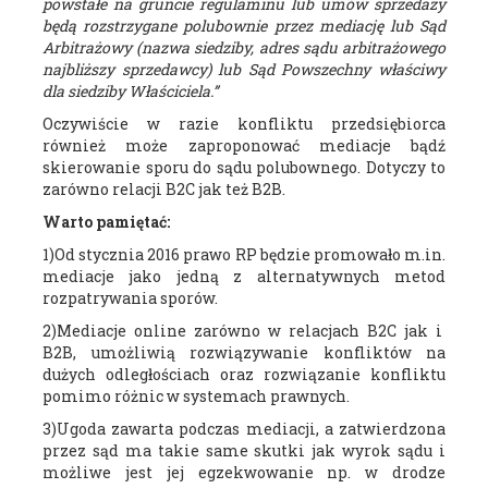
powstałe na gruncie regulaminu lub umów sprzedaży
będą rozstrzygane polubownie przez mediację lub Sąd
Arbitrażowy (nazwa siedziby, adres sądu arbitrażowego
najbliższy sprzedawcy) lub Sąd Powszechny właściwy
dla siedziby Właściciela.
”
Oczywiście w razie konfliktu przedsiębiorca
również może zaproponować mediacje bądź
skierowanie sporu do sądu polubownego. Dotyczy to
zarówno relacji B2C jak też B2B.
Warto pamiętać:
1)Od stycznia 2016 prawo RP będzie promowało m.in.
mediacje jako jedną z alternatywnych metod
rozpatrywania sporów.
2)Mediacje online zarówno w relacjach B2C jak i
B2B, umożliwią rozwiązywanie konfliktów na
dużych odległościach oraz rozwiązanie konfliktu
pomimo różnic w systemach prawnych.
3)Ugoda zawarta podczas mediacji, a zatwierdzona
przez sąd ma takie same skutki jak wyrok sądu i
możliwe jest jej egzekwowanie np. w drodze