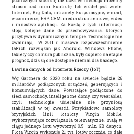
publicznych stała się tak duża, że niedługo możemy
stracić nad nimi kontrolę. Ich źródeł jest wiele:
Internet, Big Data, intranety korporacyjne, e-mail,
e-commerce, ERP, CRM, media strumieniowe, video
i mnóstwo aplikacji. Za każdą z tych informacji
stoją kolejne dane do przechowywania, których
przybywa w dynamicznym tempie. Technologie nie
zwalniają. W 2011 r. masowe rozpowszechnienie
takich rozwiązań jak Android, Windows Phone,
tablety czy chmura publiczna, były dopiero na etapie
prognoz, dziś są one dostępne niemal dla każdego.
Lawina danych od Internetu Rzeczy (IoT)
Wg Gartnera do 2020 roku na świecie będzie 26
miliardów podłączonych urządzeń, generujących i
konsumujących dane. Powstające podłączone do
sieci samochody, inteligentne domy, czy wearables,
czyli technologie ubieralne nie przyniosą
stabilizacji w tej kwestii. Przykładowo samoloty
brytyjskich linii lotniczy Virgin Mobile,
wykorzystujące rozwiązania telematyczne, mają w
ciągu jednego lotu wytworzyć 0,5 mln GB danych.
Flota Virgin wykonuje 21 tys. lotów rocznie, co daje