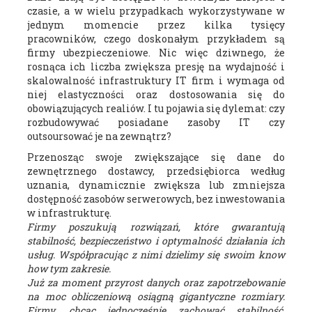
czasie, a w wielu przypadkach wykorzystywane w
jednym momencie przez kilka tysięcy
pracowników, czego doskonałym przykładem są
firmy ubezpieczeniowe. Nic więc dziwnego, że
rosnąca ich liczba zwiększa presję na wydajność i
skalowalność infrastruktury IT firm i wymaga od
niej elastyczności oraz dostosowania się do
obowiązujących realiów. I tu pojawia się dylemat: czy
rozbudowywać posiadane zasoby IT czy
outsoursować je na zewnątrz?
Przenosząc swoje zwiększające się dane do
zewnętrznego dostawcy, przedsiębiorca według
uznania, dynamicznie zwiększa lub zmniejsza
dostępność zasobów serwerowych, bez inwestowania
w infrastrukturę.
Firmy poszukują rozwiązań, które gwarantują
stabilność, bezpieczeństwo i optymalność działania ich
usług. Współpracując z nimi dzielimy się swoim know
how tym zakresie.
Już za moment przyrost danych oraz zapotrzebowanie
na moc obliczeniową osiągną gigantyczne rozmiary.
Firmy, chcąc jednocześnie zachować stabilność,