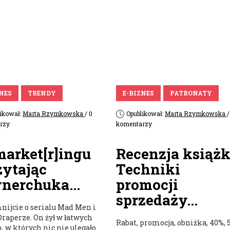
ZNES
TRENDY
E-BIZNES
PATRONATY
likował:
Marta Rzymkowska
/ 0
Opublikował:
Marta Rzymkowska
/
rzy
komentarzy
arket[r]ingu
Recenzja książk
zytając
Techniki
nerchuka...
promocji
sprzedaży...
nijcie o serialu Mad Men i
raperze. On żył w łatwych
Rabat, promocja, obniżka, 40%, 
, w których nic nie ulegało