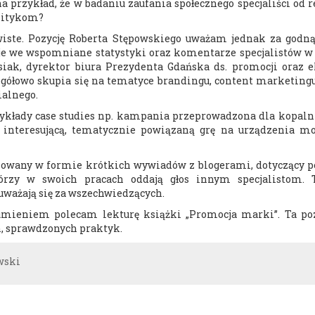
 przykład, że w badaniu zaufania społecznego specjaliści od 
olitykom?
wiste. Pozycję Roberta Stępowskiego uważam jednak za godną
uje we wspomniane statystyki oraz komentarze specjalistów w
iak, dyrektor biura Prezydenta Gdańska ds. promocji oraz e
gółowo skupia się na tematyce brandingu, content marketingu,
ialnego.
zykłady case studies np. kampania przeprowadzona dla kopalni
 interesującą, tematycznie powiązaną grę na urządzenia mo
zowany w formie krótkich wywiadów z blogerami, dotyczący p
którzy w swoich pracach oddają głos innym specjalistom. 
uważają się za wszechwiedzących.
mieniem polecam lekturę książki „Promocja marki”. Ta poz
h, sprawdzonych praktyk.
wski