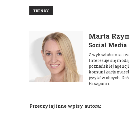
TRENDY
Marta Rzy
Social Media 
Z wykształcenia i z
Interesuje się modą
poznańskiej agencj
komunikację marek 
języków obcych. Do
Hiszpanii.
Przeczytaj inne wpisy autora: