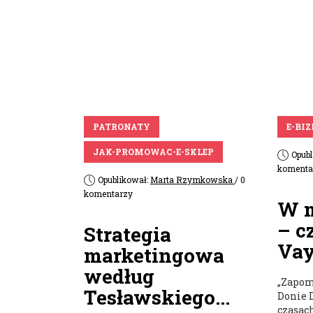
PATRONATY
E-BI
JAK-PROMOWAC-E-SKLEP
Opub
komenta
Opublikował:
Marta Rzymkowska
/ 0
komentarzy
W m
– c
Strategia
Vay
marketingowa
według
„Zapom
Tesławskiego...
Donie D
czasach