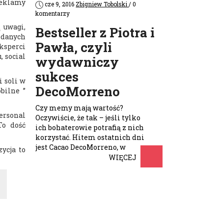
reklamy
cze 9, 2016
Zbigniew Tobolski
/ 0
komentarzy
 uwagi,
Bestseller z Piotra i
 danych
Pawła, czyli
ksperci
 social
wydawniczy
sukces
 soli w
DecoMorreno
bilne ”
Czy memy mają wartość?
ersonal
Oczywiście, że tak – jeśli tylko
To dość
ich bohaterowie potrafią z nich
korzystać. Hitem ostatnich dni
jest Cacao DecoMorreno, w
ycja to
którego opakowaniu …
WIĘCEJ