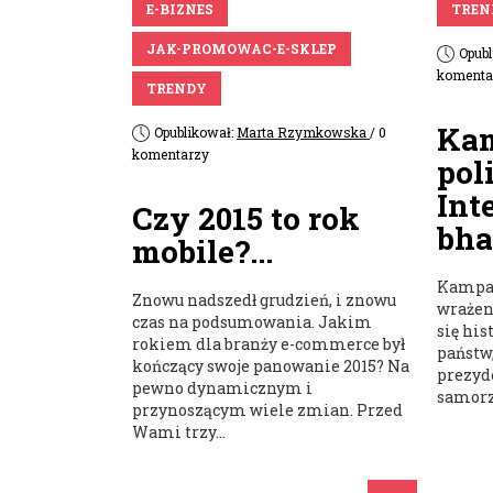
E-BIZNES
TREN
JAK-PROMOWAC-E-SKLEP
Opub
komenta
TRENDY
Ka
Opublikował:
Marta Rzymkowska
/ 0
komentarzy
pol
Int
Czy 2015 to rok
bha
mobile?...
Kampa
Znowu nadszedł grudzień, i znowu
wrażen
czas na podsumowania. Jakim
się his
rokiem dla branży e-commerce był
państw
kończący swoje panowanie 2015? Na
prezyd
pewno dynamicznym i
samorz
przynoszącym wiele zmian. Przed
Wami trzy...