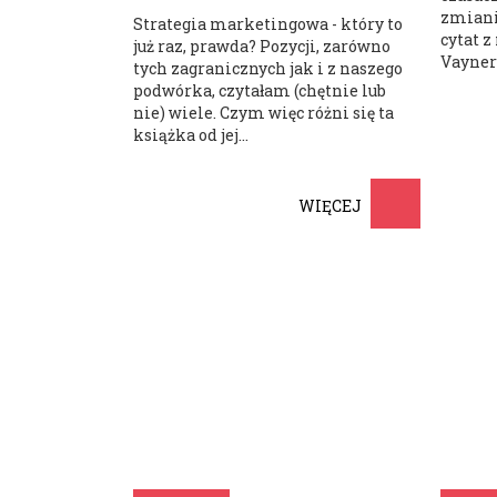
zmianie
Strategia marketingowa - który to
cytat z
już raz, prawda? Pozycji, zarówno
Vayner
tych zagranicznych jak i z naszego
podwórka, czytałam (chętnie lub
nie) wiele. Czym więc różni się ta
książka od jej...
WIĘCEJ