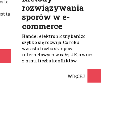
s te
rozwiązywania
st ta
sporów w e-
commerce
Handel elektroniczny bardzo
szybko się rozwija. Co roku
wzrasta liczba sklepów
internetowych w całej UE, a wraz
z nimi liczba konfliktów
związanych z rozpatrywaniem
reklamacji …
WIĘCEJ