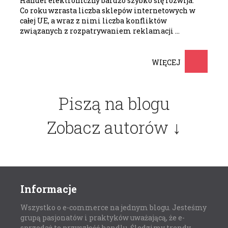
Handel elektroniczny bardzo szybko się rozwija.
Co roku wzrasta liczba sklepów internetowych w
całej UE, a wraz z nimi liczba konfliktów
związanych z rozpatrywaniem reklamacji …
WIĘCEJ
Piszą na blogu
Zobacz autorów ↓
Informacje
Wszystko o e-commerce na jednym blogu. Jesteśmy
grupą pasjonatów i praktyków uważającą, że e-
sprzedaż to przyszłość handlu. Śledzimy trendy,