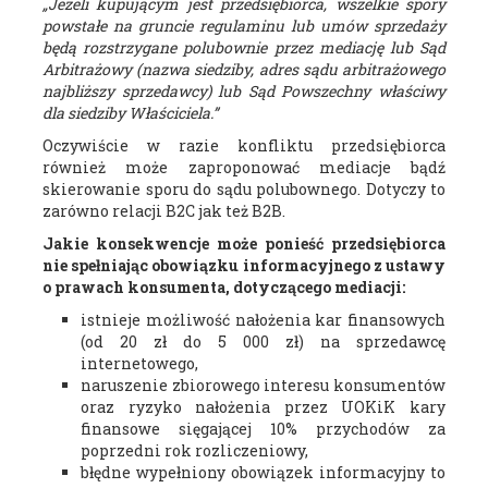
„Jeżeli kupującym jest przedsiębiorca, wszelkie spory
powstałe na gruncie regulaminu lub umów sprzedaży
będą rozstrzygane polubownie przez mediację lub Sąd
Arbitrażowy (nazwa siedziby, adres sądu arbitrażowego
najbliższy sprzedawcy) lub Sąd Powszechny właściwy
dla siedziby Właściciela.
”
Oczywiście w razie konfliktu przedsiębiorca
również może zaproponować mediacje bądź
skierowanie sporu do sądu polubownego. Dotyczy to
zarówno relacji B2C jak też B2B.
Jakie konsekwencje może ponieść przedsiębiorca
nie spełniając obowiązku informacyjnego z ustawy
o prawach konsumenta, dotyczącego mediacji:
istnieje
możliwość nałożenia kar finansowych
(od 20 zł do 5 000 zł) na sprzedawcę
internetowego,
naruszenie zbiorowego interesu konsumentów
oraz ryzyko nałożenia przez UOKiK kary
finansowe sięgającej 10% przychodów za
poprzedni rok rozliczeniowy,
błędne wypełniony obowiązek informacyjny to