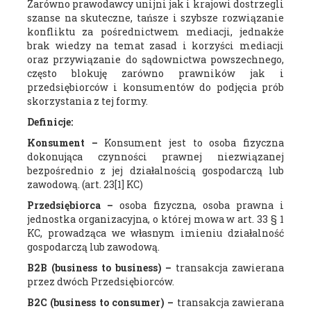
Zarówno prawodawcy unijni jak i krajowi dostrzegli
szanse na skuteczne, tańsze i szybsze rozwiązanie
konfliktu za pośrednictwem mediacji, jednakże
brak wiedzy na temat zasad i korzyści mediacji
oraz przywiązanie do sądownictwa powszechnego,
często blokuję zarówno prawników jak i
przedsiębiorców i konsumentów do podjęcia prób
skorzystania z tej formy.
Definicje:
Konsument –
Konsument jest to osoba fizyczna
dokonująca czynności prawnej niezwiązanej
bezpośrednio z jej działalnością gospodarczą lub
zawodową. (art. 23[1] KC)
Przedsiębiorca –
osoba fizyczna, osoba prawna i
jednostka organizacyjna, o której mowa w art. 33 § 1
KC, prowadząca we własnym imieniu działalność
gospodarczą lub zawodową.
B2B (business to business) –
transakcja zawierana
przez dwóch Przedsiębiorców.
B2C (business to consumer) –
transakcja zawierana