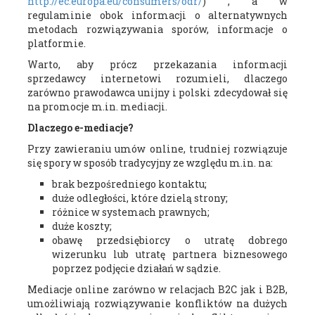
http://ec.europa.eu/consumers/odr/
) , a w
regulaminie obok informacji o alternatywnych
metodach rozwiązywania sporów, informacje o
platformie.
Warto, aby prócz przekazania informacji
sprzedawcy internetowi rozumieli, dlaczego
zarówno prawodawca unijny i polski zdecydował się
na promocje m.in. mediacji.
Dlaczego e-mediacje?
Przy zawieraniu umów online, trudniej rozwiązuje
się spory w sposób tradycyjny ze względu m.in. na:
brak bezpośredniego kontaktu;
duże odległości, które dzielą strony;
różnice w systemach prawnych;
duże koszty;
obawę przedsiębiorcy o utratę dobrego
wizerunku lub utratę partnera biznesowego
poprzez podjęcie działań w sądzie.
Mediacje online zarówno w relacjach B2C jak i B2B,
umożliwiają rozwiązywanie konfliktów na dużych