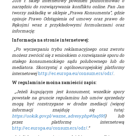
2016 r. sklep internetowy powinien poinformować o
narzędziu do rozwiązywania konfliktu online. Pan Jan
tworzy zakładkę w sklepie „Prawa Konsumenta”, gdzie
opisuje Prawo Odstąpienia od umowy oraz prawo do
Rękojmi wraz z przykładowymi formularzami oraz
informację:
Informacja na stronie internetowej:
„Po wyczerpaniu trybu reklamacyjnego oraz zwrotu
możesz zwrócić się z wnioskiem o rozwiązanie sporu do
stałego konsumenckiego sądu polubownego lub do
mediatora. Skorzystaj z ogólnoeuropejskiej platformy
internetowej
http://ec.europa.eu/consumers/odr/
.
W regulaminie można zamieścić zapis:
„Jeżeli kupującym jest konsument, wszelkie spory
powstałe na gruncie regulaminu lub umów sprzedaży
mogą być rozstrzygane w drodze mediacji (więcej
informacji znajduję się tutaj:
https://uokik.gov.pl/wazne_adresy.php#faq595
) lub
przez platformę internetową
http://ec.europa.eu/consumers/odr/
.”