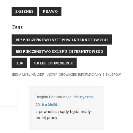
E-BIZNES
PRAWO
Tagi:
BEZPIECZEŃSTWO SKLEPÓW INTERNETOWYCH
BEZPIECZEŃSTWO SKLEPU INTERNETOWEGO
ODR
SKLEP ECOMMERCE
JEDNA MYŚL NT. „
ODR - „NOWY” OBOWIĄZEK INFORMACYJNY E-SKLEPÓW
”
Brygida Ponicka-Kąkol
,
29 stycznia
2016 o 09:29
:
z pewnością sądy będą miały
mniej pracy