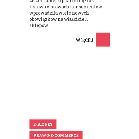
ze zm.; dalej: u.p.k.) minął rok.
Ustawa o prawach konsumentów
wprowadziła wiele nowych
obowiązków na właścicieli
sklepów...
WIĘCEJ
E-BIZNES
PRAWO-E-COMMERCE