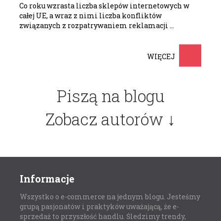
Co roku wzrasta liczba sklepów internetowych w
całej UE, a wraz z nimi liczba konfliktów
związanych z rozpatrywaniem reklamacji …
WIĘCEJ
Piszą na blogu
Zobacz autorów ↓
Informacje
Wszystko o e-commerce na jednym blogu. Jesteśmy
grupą pasjonatów i praktyków uważającą, że e-
sprzedaż to przyszłość handlu. Śledzimy trendy,