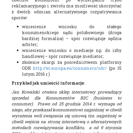
reklamacyjnego i zwrotu ma możliwość skorzystać
z dwóch odmian alternatywnego rozpatrywania
sporów:
wniesienie wniosku do stałego
konsumenckiego sądu polubownego (droga
bardziej formalna) – spór rozwiązuje sędzia
arbiter;
wniesienie wniosku o mediacje np. do izby
handlowej – spór rozwiązuje mediator;
złożenie skargi za pośrednictwem platformy
ODR
http://ec.europa.eu/consumers/odr/
(po 15
lutym 2016 r.)
Przykład jak umieścić informacje:
Jan Kowalski otwiera sklep internetowy prowadzący
sprzedaż dla Konsumentów B2C (business to
consumer). Prawo od 25 grudnia 2014 r. wymaga od
niego, aby przekazał konsumentowi najpóźniej w chwili
wyrażenia woli związania się umową tzn. najpóźniej w
chwili wejścia na stronę internetową o alternatywnych
metodach rozwiązywania konfliktu, a od 9 stycznia